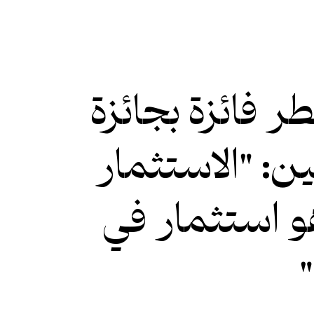
فائزة بجائزة
ين: "الاستثمار
و استثمار في