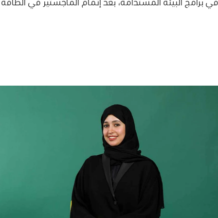
ه في برامج البيئة المستدامة، بعد إتمام الماجستير في الطاق