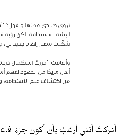
تروي هنادي قصّتها وتقول:" "
شكّلت مصدر إلهام جديد لي، وأد
وأضافت: "قررتُ استكمال درجة 
أبذل مزيدًا من الجهود لفهم أس
من اكتشاف علم الاستدامة، وإح
أدركتُ أنني أرغبُ بأن أكون جزءًا فاع