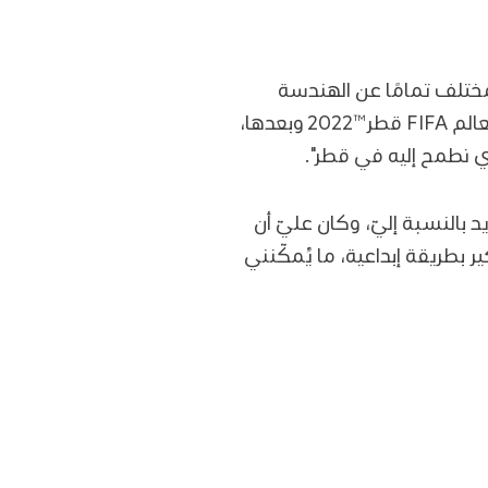
ختلف تمامًا عن الهندسة
البيئية المستدامة. لكنّ رؤية قطر الوطنية 2030 والإنجازات التي تحققت قبل بطولة كأس العالم FIFA قطر™2022 وبعدها،
ذي نطمح إليه في قطر".
بالنسبة إليّ، وكان عليّ أن
 بطريقة إبداعية، ما يُمكّنني