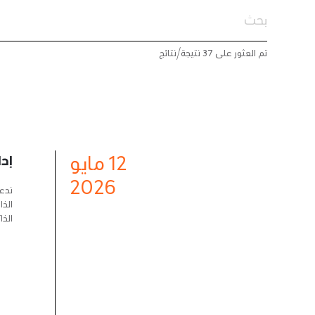
تم العثور على 37 نتيجة/نتائج
12
مايو
إدا
2026
ندعو
الذا
الذا