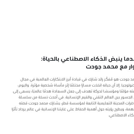
دما ينبض الذكاء الاصطناعي بالحياة:
ار مع محمد جودت
 جودت هو مُفكّر رائد شارك في قيادة أبرز الابتكارات العالمية في مجال
نولوجيا. إلا أن حياته اتخذت مسارًا مختلفًا إثر مأساة شخصية مؤثرة. واليوم،
ه مؤلفًا ومؤسسًا لحركة تهدف إلى جعل السعادة هدفًا عالميًا، يسعى إلى
 الجسور بين العالم التقني والقيم الإنسانية. في أحدث نسخة من سلسلة
ضرات المدينة التعليمية التابعة لمؤسسة قطر، يشارك محمد جودت قصته
همة، ويطرح رؤيته حول أهمية الحفاظ على غايتنا الإنسانية في عالم يزداد تأثرًا
كاء الاصطناعي.