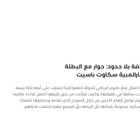
ضة بلا حدود: حوار مع البطلة
بارالمبية سكاوت باسيت
حتفال قطر باليوم الرياضي للدولة، انضموا إلينا لنتعرّف على قّصة فتاة يتيمة
ت ساقها في طفولتها، وكيف تمكّنت من شق طريقها لتصبح عّداءة عالمية،
وم تواصل إلهام الآخرين من خلال النموذج الذي تقدّمه ومناصرتها للقضايا
سانية، مدفوعةً بإيمانها بأن الرياضة حقٌ للجميع مهما اختلفت قدراتهم.