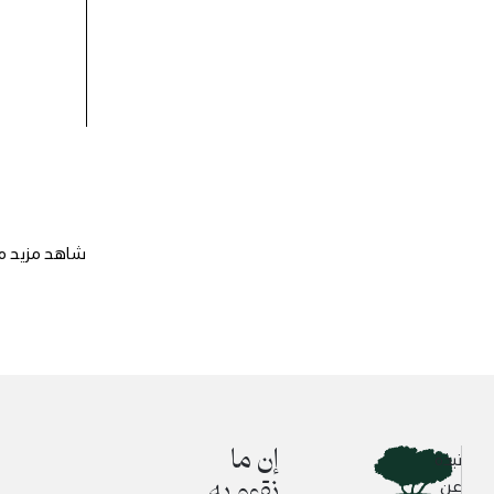
شاهد مزيد م
إن ما
نبذة
نقوم به
عن