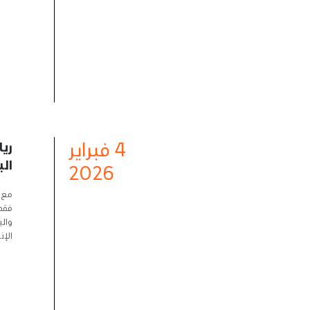
4
فبراير
ريا
ال
2026
مع ا
فقد
والي
الإن