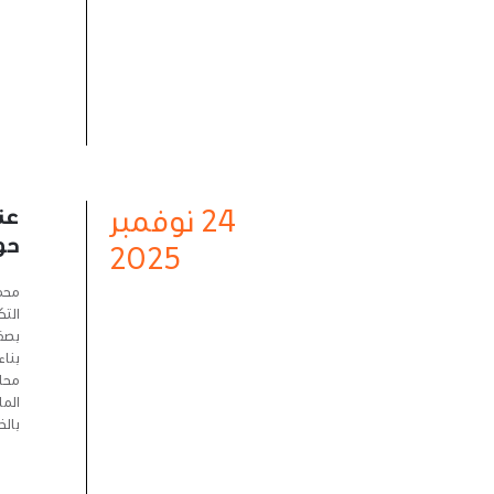
24
نوفمبر
عن
حو
2025
محمد
التك
بصفت
بناء
محا
المل
بالذ