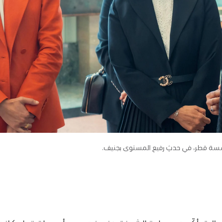
سسة قطر، في حدثٍ رفيع المستوى بجنيف.