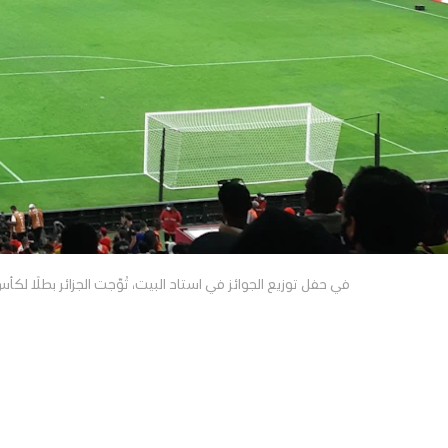
في حفل توزيع الجوائز في استاد البيت، تُوّجت الجزائر بطلًا لكأس العرب FIFA، بينما احتلت تونس ال