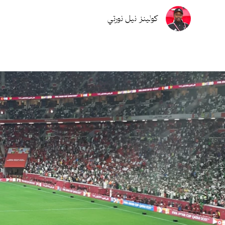
كولينز نيل نورتي