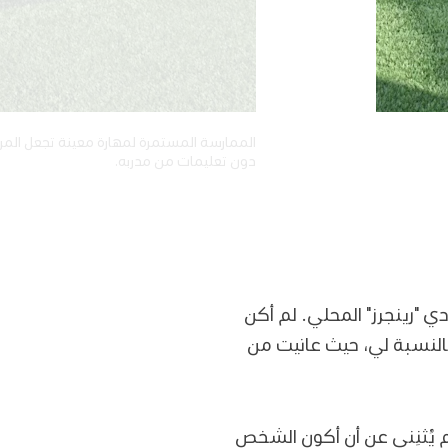
الممارسة المستمرة لمهارة معينة تجعل المرء
دون تعليمات من مدربه.
ي "رينجرز" المحلي. لم أكن
بالنسبة لي، حيث عانيت من
لم يُثنِني عن أن أكون الشخص