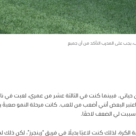
، يجب على المدرب التأكد من أن جميع
ن حياتي. فبينما كنت في الثالثة عشر من عمري، لعبت في ناد
عتبر البعض أنني أضعب من للعب. كانت مرحلة النمو صعبةً 
سببت لي الضعف لاحقًا.
 الكرة، لذلك كنت لاعبًا بديلًا في فريق “رينجرز”، لكن ذلك 