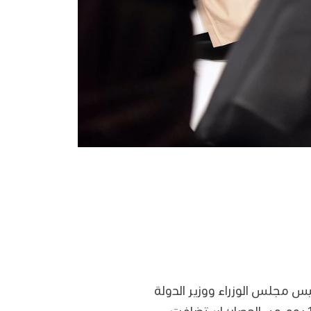
ئيس مجلس الوزراء ووزير الدولة
لشؤون الدفاع، في حوار مرتقب يتناول أمن الدول الصغيرة وتجارب دولة قطر على مدار 1000 يوم من الحصار؛ استضافت