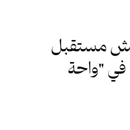
قش مستقبل
 في "واحة