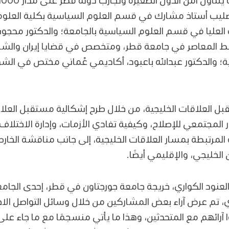
بو صليب أستاذ مشارك في قسم العلوم السياسية بكلية العلو
 العليا في قسم العلوم السياسية بالجامعة؛ والدكتور محجوب ا
ط المعاصر في جامعة قطر، ومتخصص في قضايا إيران والشر
نية؛ والدكتور عبدالله باعبود، أكاديمي عُماني مختص في ال
 العلاقات الخليجية، من خلال طرح إشكالية مستقبل العلا
ر المجتمعي للإصلاح، وكيفية تفادي الأزمات، وإدارة الاختلاف
 المرتبطة بمسار العلاقات الخليجية، إلى جانب مناقشة الخارط
لخليجي، والإقليمي أيضًا.
ها العنود الكواري، خريجة جامعة جورجتاون في قطر، إحدى ال
ري، تم عرض آراء بعض المشاركين من خلال وسائل التواصل الا
لوا آرائهم مع المتحدثين، وهذا ما يأتي منسجمًا مع ما جاء ع