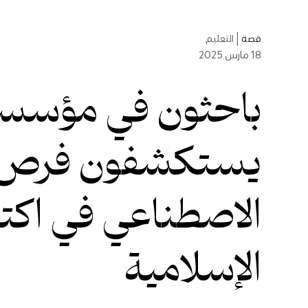
قصة
|
التعليم
18
مارس 2025
باحثون في مؤسس
يستكشفون فرص ت
الاصطناعي في اكت
الإسلامية