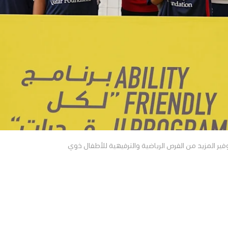
 المزيد من الفرص الرياضية والترفيهية للأطفال ذوي