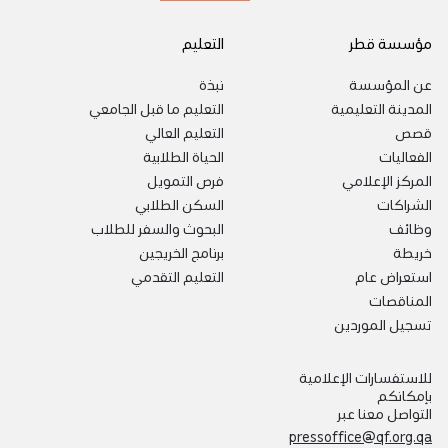
مؤسسة قطر
التعليم
عن المؤسسة
نبذة
المدينة التعليمية
التعليم ما قبل الجامعي
قصص
التعليم العالي
الفعاليات
الحياة الطلابية
المركز الإعلامي
فرص التمويل
الشراكات
السكن الطلابي
وظائف
البحوث والسفر للطلاب
خريطة
برنامج الخريجين
استعراض عام
التعليم التقدمي
المناقصات
تسجيل الموردين
للاستفسارات الإعلامية
بإمكانكم
التواصل معنا عبر
pressoffice@qf.org.qa