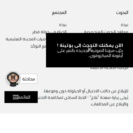
البحوث
المجتمع
نبذة
نبذة
معاهد البحوث المتخصصة
الحياة في دولة قطر
مراكز البحوث والابتكار
سلسلة محاضرات المدينة التعليمية
الآن يمكنك التحدث إلى بوتينة !
مبادرات الاستدامة البيئية في دولة
ملتقى مجتمع التوحّد
جرّب ميزتنا الصوتية الجديدة بالنقر على
قطر
أيقونة الميكروفون.
الذكاء الاصطناعي
الرعاية الصحية الدقيقة
محادثة
للإبلاغ عن حالات الاحتيال أو الحيلولة دون وقوعها،
القائمة
يُرجى زيارة صفحة
"بلاغ" - الخط الساخن لمكافحة الاحتيال
والإبلاغ عن المخالفات.
البريد الإلكتروني:
info@qf.org.qa
رقم الهاتف:
+97444540000