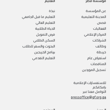
مؤسسة قطر
التعليم
عن المؤسسة
نبذة
المدينة التعليمية
التعليم ما قبل الجامعي
قصص
التعليم العالي
الفعاليات
الحياة الطلابية
المركز الإعلامي
فرص التمويل
الشراكات
السكن الطلابي
وظائف
البحوث والسفر للطلاب
خريطة
برنامج الخريجين
استعراض عام
التعليم التقدمي
المناقصات
تسجيل الموردين
للاستفسارات الإعلامية
بإمكانكم
التواصل معنا عبر
pressoffice@qf.org.qa
البحوث
المجتمع