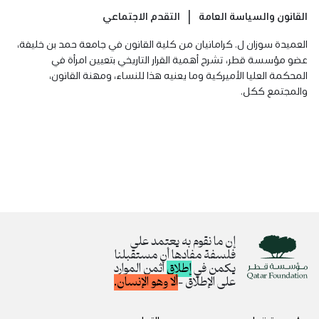
القانون والسياسة العامة
التقدم الاجتماعي
العميدة سوزان ل. كرامانيان من كلية القانون في جامعة حمد بن خليفة،
عضو مؤسسة قطر، تشرح أهمية القرار التاريخي بتعيين امرأة في
المحكمة العليا الأميركية وما يعنيه هذا للنساء، ومهنة القانون،
والمجتمع ككل.
إن ما نقوم به يعتمد على
فلسفة مفادها أن مستقبلنا
يكمن في
إطلاق
أثمن الموارد
على الإطلاق –
ألا وهو الإنسان.