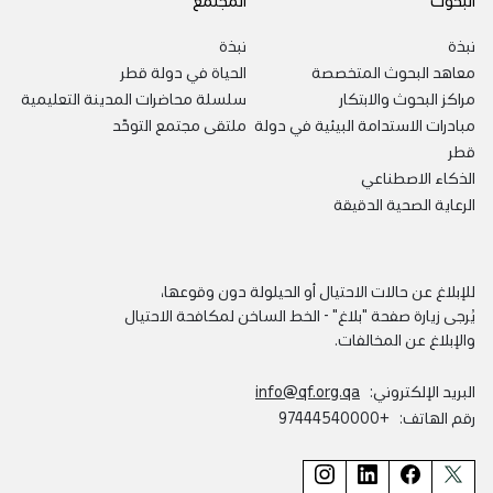
نبذة
نبذة
معاهد البحوث المتخصصة
الحياة في دولة قطر
مراكز البحوث والابتكار
سلسلة محاضرات المدينة التعليمية
مبادرات الاستدامة البيئية في دولة
ملتقى مجتمع التوحّد
قطر
الذكاء الاصطناعي
الرعاية الصحية الدقيقة
للإبلاغ عن حالات الاحتيال أو الحيلولة دون وقوعها،
يُرجى زيارة صفحة
"بلاغ" - الخط الساخن لمكافحة الاحتيال
والإبلاغ عن المخالفات.
البريد الإلكتروني:
info@qf.org.qa
رقم الهاتف:
+97444540000