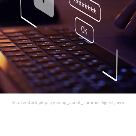
مصدر الصورة: Song_about_summer، عبر موقع Shutterstock