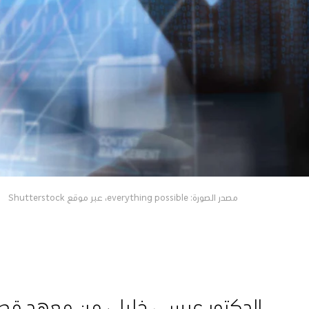
مصدر الصورة: everything possible، عبر موقع Shutterstock
الدكتور عيسى خليل، من معهد قطر 