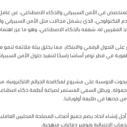
لمتخصص في الأمن السيبراني والذكاء الاصطناعي، عن عامل 
التقدم التكنولوجي، الذي يشمل مجالات مثل الأمن السيبراني و
حد المقربين له، شغفه بالذكاء الاصطناعي، وهو ما عزز اهتما
 على التحول الرقمي والابتكار، مما يخلق بيئة ملائمة لنمو م
 القوية في قطر توفر أساسًا راسخًا لتنفيذ حلول الأمن السيبرا
حوث الحوسبة على مشروع لمكافحة الجرائم الالكترونية، من
 المحمولة. ويظل السعي المستمر لصياغة أنظمة ذكاء اصطنا
ن حدتها في طليعة أولوياتنا.
 أجل إنشاء اتحاد يضم جميع أصحاب المصلحة المحليين العامل
ت الاحتيالية وتوفير دفاعات منهجية.