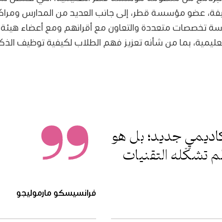
فة، عضو مؤسسة قطر، إلى جانب العديد من المدارس ومراكز الب
ة تخصصات متعددة والتعاون مع أقرانهم ومع أعضاء هيئة 
تعليمية، بما من شأنه تعزيز فهم الطلاب لكيفية توظيف ال
أكاديميٍ جديد؛ بل هو
 تشكّله التقنيات
فرانسيسكو مارموليجو