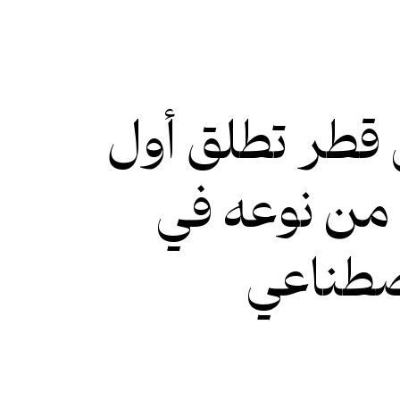
 قطر تطلق أول
 من نوعه في
صطناعي