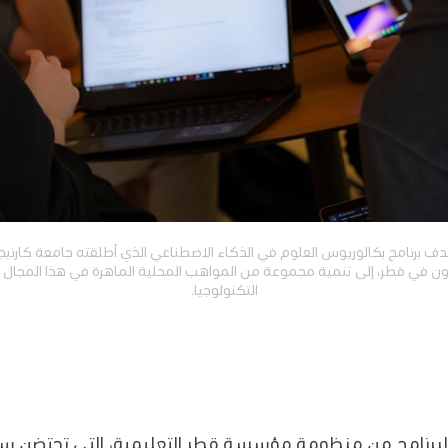
ف برنامج بكالوريوس العلوم في ‏الذكاء الاصطناعي الذي أطلقته جامعة كارني
ون في قطر، إلى تنمية مجموعة من المواهب المحلية الماهرة في هذا المجال
التكنولوجيا.
لبرنامج من منظومة مؤسسة قطر التعليمية، التي تحتضن سب