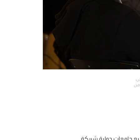
جي
 من
ع جامعاتٍ دولية شريكة