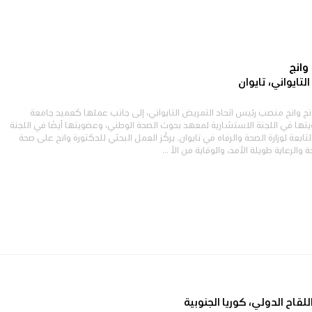
وانج
لتايواني، تايوان
 وانج منصب رئيس اتحاد التمريض التايواني، إلى جانب عملها كعميد جامعة
ها في اللجنة الاستشارية لمعهد بحوث الصحة الوطني، وعضويتها أيضًا في اللجنة
بعة لوزارة الصحة والرفاه في تايوان. يركّز العمل البحثي للدكتورة وانج على صحة
والرعاية طويلة الأمد، والوقاية من الأ ...
للقاح الدولي، كوريا الجنوبية