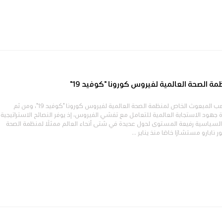
ة الصحة العالمية لفيروس كورونا "كوفيد 19"
يشغل الدكتور نابارو منصب المبعوث الخاص لمنظمة الصحة العالمية لفيروس كورونا "كوفيد 19"، ومن ثم
ة جهود الاستجابة العالمية للتعامل مع تفشي الفيروس، إذ يوفر النصائح الاستراتيجية
السياسية رفيعة المستوى لدول عديدة في شتى أنحاء العالم ممثلًا لمنظمة الصحة
نابارو مستشارًا خاصًا منذ يناير ...