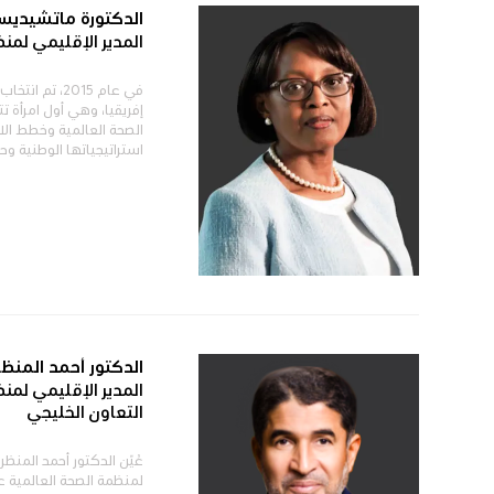
الدكتورة ماتشيديس
المدير الإقليمي لمن
في عام 2015،
إفريقيا، وهي أول امرأة 
الصحة العالمية وخطط الا
استراتيجياتها الوطنية وح
الدكتور أحمد المنظ
المدير الإقليمي لم
التعاون الخليجي
عُيّن الدكتور أحمد المن