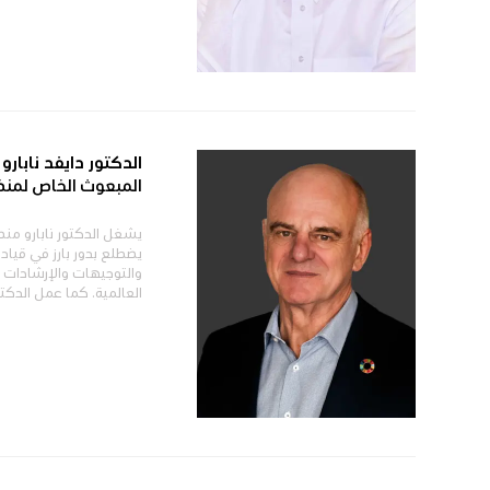
الدكتور دايفد نابارو
المبعوث الخاص لمنظم
يضطلع بدور بارز في قياد
والتوجيهات والإرشادات 
العالمية. كما عمل الدكتور 