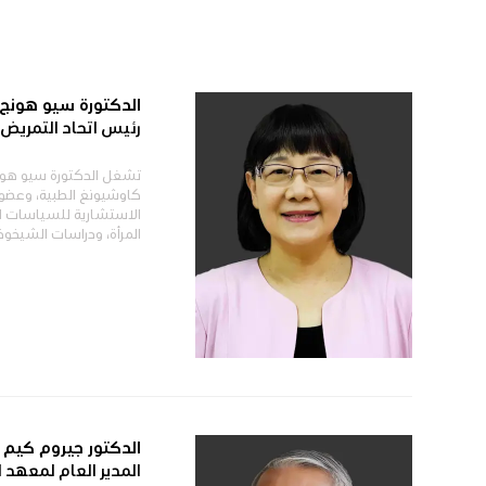
الدكتورة سيو هونج 
رئيس اتحاد التمريض ا
تشغل الدكتورة سيو هونج
كاوشيونغ الطبية، وعضويت
الاستشارية للسياسات التا
المرأة، ودراسات الشيخوخة 
الدكتور جيروم كيم
المدير العام لمعهد ا