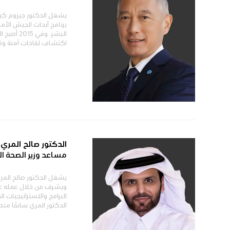
برنامج أبحاث الجيش الأمري
البشر. و
اكتشاف لقاحات آمنة وفعّ
الدكتور صالح المري
مساعد وزير الصحة ا
ويشرف من خلال عمله على
البرامج والاستراتيجيات ا
الدكتور المري سابقًا منصب