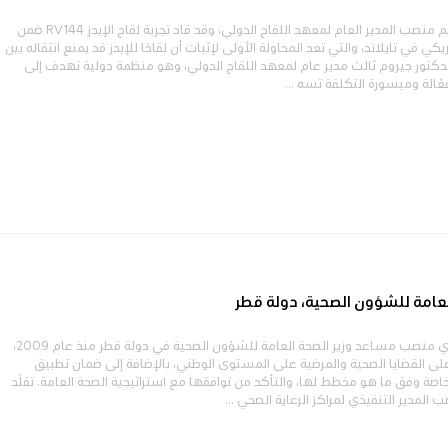
يشغل الدكتور جيروم كيم منصب المدير العام لمعهد اللقاح الدولي، وقد قاد تجربة لقاح الإيدز RV144 ضمن
كي في تايلاند، والتي تعد المحاولة الأولى لإثبات أن لقاحًا للإيدز قد يمنع انتقاله بين
في 2015 أصبح الدكتور جيروم ثالث مدير عام لمعهد اللقاح الدولي، وهو منظمة دولية تهدف إلى
الة وميسورة التكلفة تسه ...
لعامة للشؤون الصحية، دولة قطر
يشغل الدكتور صالح المري منصب مساعد وزير الصحة العامة للشؤون الصحية في دولة قطر منذ عام 2009،
 القضايا الصحية والمرضية على المستوى الوطني، بالإضافة إلى ضمان تطبيق
لخاصة وفق ما هو مخطط لها، والتأكد من توافقها مع استراتيجية الصحة العامة. تقلَّد
 المدير التنفيذي لمراكز الرعاية الصحي ...